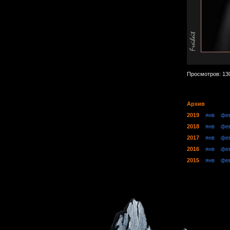
Просмотров: 13
Архив
2019
янв
фе
2018
янв
фе
2017
янв
фе
2016
янв
фе
2015
янв
фе