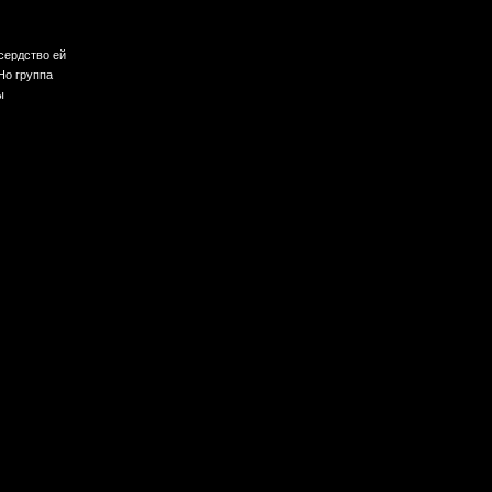
сердство ей
Но группа
ы