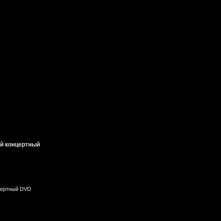
ой концертный
нцертный DVD