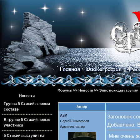
>>
>>
Форумы
Новости
Элис покидает группу
Новости
Группа 5 Стихий в новом
Автор
составе
AzM
Заголовок со
В группе 5 Стихий новые
Сергей Тимофеев
Добавлено: В
участники
Администратор
Мне очень ж
5 Стихий выступит на