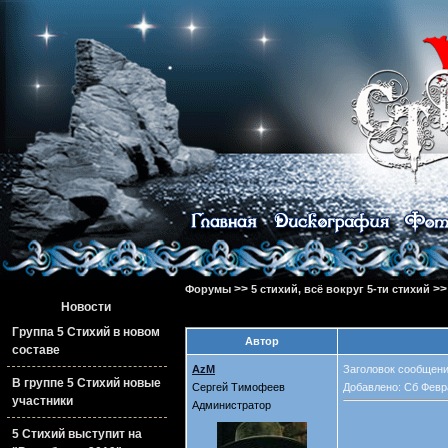
>>
>
Форумы
5 стихий, всё вокруг 5-ти стихий
Новости
Группа 5 Стихий в новом
Автор
составе
AzM
Заголовок сообщения
В группе 5 Стихий новые
Сергей Тимофеев
Добавлено: Сб Февр
участники
Администратор
5 Стихий выступит на