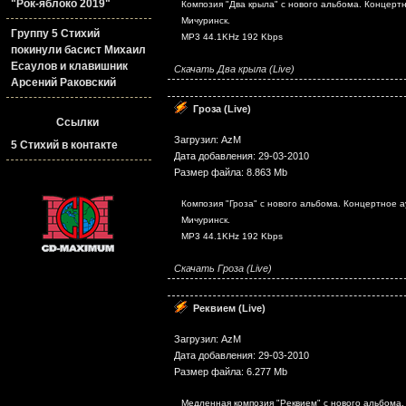
"Рок-яблоко 2019"
Композия "Два крыла" с нового альбома. Концертно
Мичуринск.
Группу 5 Стихий
MP3 44.1KHz 192 Kbps
покинули басист Михаил
Есаулов и клавишник
Скачать Два крыла (Live)
Арсений Раковский
Гроза (Live)
Ссылки
Загрузил: AzM
5 Стихий в контакте
Дата добавления: 29-03-2010
Размер файла: 8.863 Mb
Композия "Гроза" с нового альбома. Концертное ау
Мичуринск.
MP3 44.1KHz 192 Kbps
Скачать Гроза (Live)
Реквием (Live)
Загрузил: AzM
Дата добавления: 29-03-2010
Размер файла: 6.277 Mb
Медленная композия "Реквием" с нового альбома. А