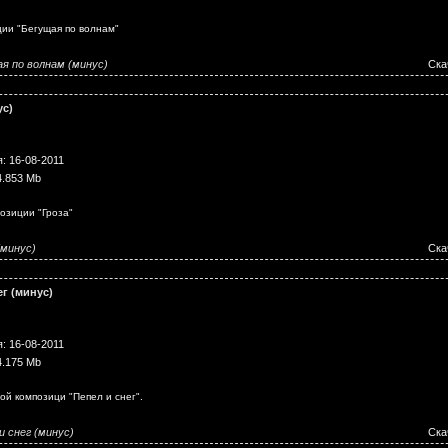
ии "Бегущая по волнам"
я по волнам (минус)
Ска
ус)
: 16-08-2011
4.853 Mb
озиции "Гроза"
(минус)
Ска
ег (минус)
: 16-08-2011
4.175 Mb
й композици "Пепел и снег".
и снег (минус)
Ска